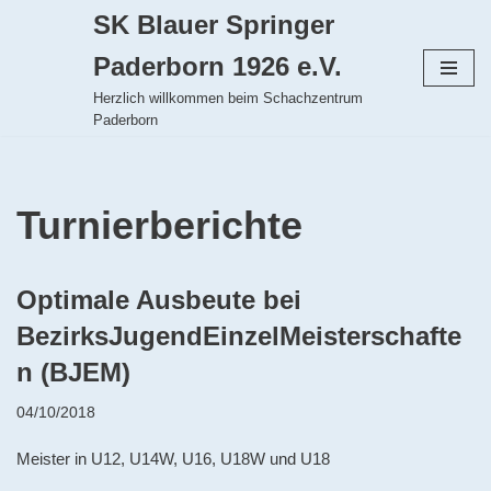
SK Blauer Springer
Zum
Paderborn 1926 e.V.
Inhalt
Herzlich willkommen beim Schachzentrum
springen
Paderborn
Turnierberichte
Optimale Ausbeute bei
BezirksJugendEinzelMeisterschafte
n (BJEM)
04/10/2018
Meister in U12, U14W, U16, U18W und U18