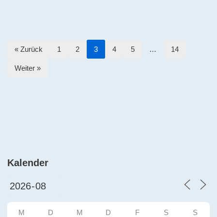
« Zurück
1
2
3
4
5
…
14
Weiter »
Kalender
M
D
M
D
F
S
S