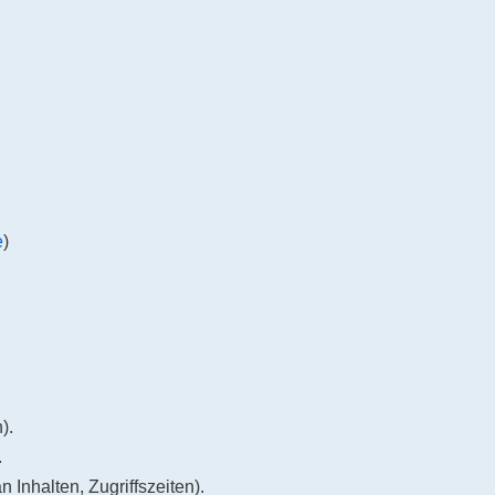
e
)
).
.
Inhalten, Zugriffszeiten).