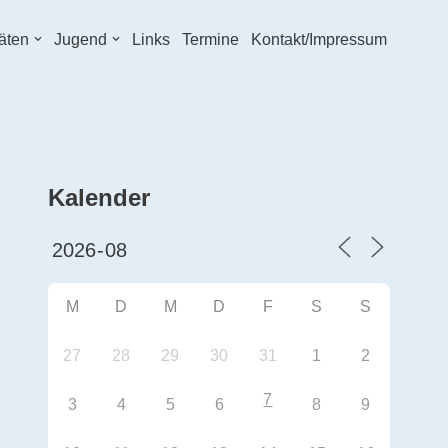
täten
Jugend
Links
Termine
Kontakt/Impressum
Kalender
M
D
M
D
F
S
S
27
28
29
30
31
1
2
7
3
4
5
6
8
9