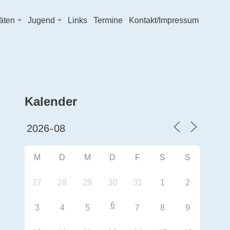
täten
Jugend
Links
Termine
Kontakt/Impressum
Kalender
M
D
M
D
F
S
S
27
28
29
30
31
1
2
6
3
4
5
7
8
9