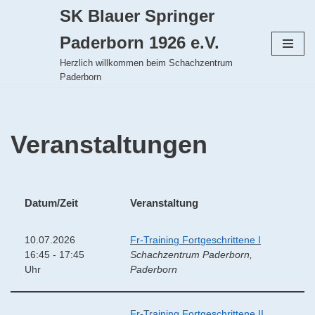
SK Blauer Springer
Zum
Paderborn 1926 e.V.
Inhalt
Herzlich willkommen beim Schachzentrum
springen
Paderborn
Veranstaltungen
Datum/Zeit
Veranstaltung
10.07.2026
Fr-Training Fortgeschrittene I
16:45 - 17:45
Schachzentrum Paderborn,
Uhr
Paderborn
Fr-Training Fortgeschrittene II