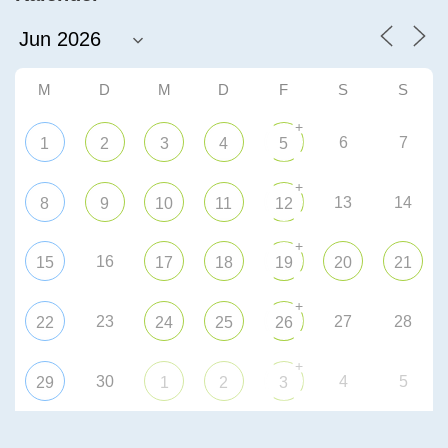
M
D
M
D
F
S
S
+
6
7
1
2
3
4
5
+
13
14
8
9
10
11
12
+
16
15
17
18
19
20
21
+
23
27
28
22
24
25
26
+
30
4
5
29
1
2
3