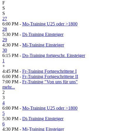
F
S
S
27
6:00 PM -
Mo-Training U25 oder >1800
28
5:30 PM -
Di-Training Einsteiger
29
4:30 PM -
Mi-Training Einsteiger
30
6:15 PM -
Do-Training fortgeschr. Einsteiger
1
+
4:45 PM -
Fr-Training Fortgeschrittene I
6:00 PM -
Fr-Training Fortgeschrittene II
7:00 PM -
Fr-Training "Von uns für uns"
mehr...
2
3
4
6:00 PM -
Mo-Training U25 oder >1800
5
5:30 PM -
Di-Training Einsteiger
6
4:30 PM -
Mi-Training Einsteiger