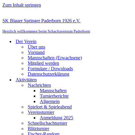
Zum Inhalt springen
SK Blauer Springer Paderborn 1926 e.V.
Herzlich willkommen beim Schachzentrum Paderborn
Der Verein
Über uns
Vorstand
Mannschaften (Erwachsene)
Mitglied werden
Formulare / Downloads
Datenschutzerklärung
Aktivitäten
Nachrichten
Mannschaften
Turnierberichte
Allgemein
Spielort & Spieleabend
Vereinsturnier
Anmeldung 2025
Schnellschachturnier
Blitzturnier
Fischer-Random