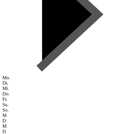
Mo.
Di.
Mi.
Do.
Fr.
Sa.
So.
M
D
M
D